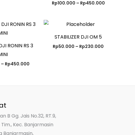
Rp
100.000
–
Rp
450.000
Rentang
Rentang
harga:
harga:
Rp100.000
Rp50.000
STABILIZER DJI OM 5
hingga
hingga
Rp450.000
Rp230.000
DJI RONIN RS 3
Rp
50.000
–
Rp
230.000
MINI
–
Rp
450.000
at
yan B Gg. Jais No.32, RT.9,
 Tim., Kec. Banjarmasin
ta Banjarmasin,