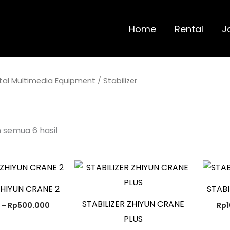
Diurutkan
menurut
yang
terbaru
Home
Rental
J
tal Multimedia Equipment
/ Stabilizer
semua 6 hasil
Rentang
Rentang
harga:
harga:
Rp130.000
Rp100.000
ZHIYUN CRANE 2
STABI
hingga
hingga
Rp500.000
Rp450.000
STABILIZER ZHIYUN CRANE
–
Rp
500.000
Rp
PLUS