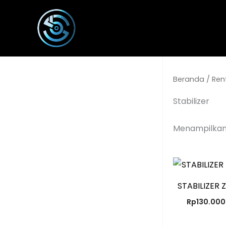
Lewati
ke
konten
Beranda
/
Ren
Stabilizer
Menampilkan 
STABILIZER 
Rp
130.000