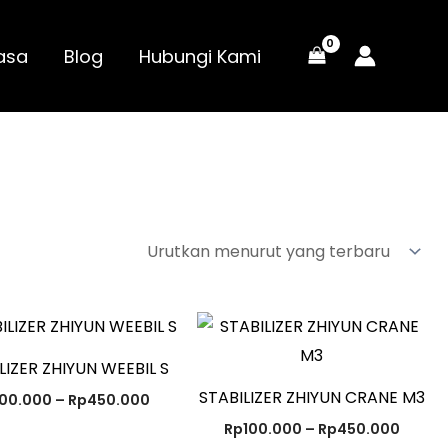
asa
Blog
Hubungi Kami
Rentang
Renta
harga:
harga
Rp100.000
Rp100
LIZER ZHIYUN WEEBIL S
hingga
hingg
Rp450.000
Rp450
STABILIZER ZHIYUN CRANE M3
100.000
–
Rp
450.000
Rp
100.000
–
Rp
450.000