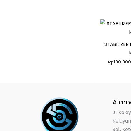
STABILIZER 
Rp
100.000
Alam
Jl. Kela
Kelayan
Sel., Ko